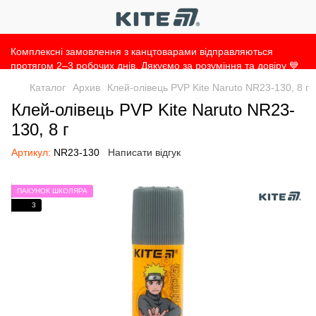
Комплексні замовлення з канцтоварами відправляються
протягом 2–3 робочих днів. Дякуємо за розуміння та довіру 💙
Каталог
Архив
Клей-олівець PVP Kite Naruto NR23-130, 8 г
Клей-олівець PVP Kite Naruto NR23-
130, 8 г
Артикул:
NR23-130
Написати відгук
ПАКУНОК ШКОЛЯРА
3