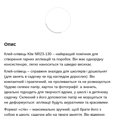
Опис
Клей-олівець Kite NR23-130 – найкращий помічник для
створення гарних аплікацій та поробок. Він має однорідну
консистенцію, легко наноситься та швидко висихає.
Клей-олівець – справжня знахідка для школярів і дошкільнят
(для занять в садочку чи під наглядом дорослих). Він
компактний і практичний, не проливається та не розмазується.
Чудово склеює папір, картон та фотографії: а значить,
ідеально підходить для творчості вдома, у школі і в дитячому
садочку. Склеєний з його допомогою папір не морщиться та
не деформується: аплікації будуть акуратними та красивими.
Формат «стік» – максимально зручний, щоб брати його з
собою в школу, садочок або на творчі заняття. Він відмінно