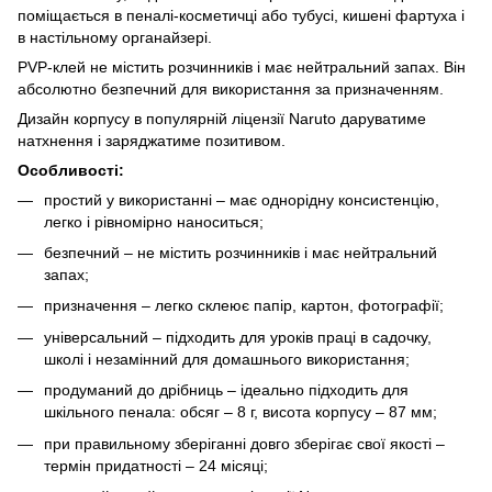
поміщається в пеналі-косметичці або тубусі, кишені фартуха і
в настільному органайзері.
PVP-клей не містить розчинників і має нейтральний запах. Він
абсолютно безпечний для використання за призначенням.
Дизайн корпусу в популярній ліцензії Naruto даруватиме
натхнення і заряджатиме позитивом.
Особливості:
простий у використанні – має однорідну консистенцію,
легко і рівномірно наноситься;
безпечний – не містить розчинників і має нейтральний
запах;
призначення – легко склеює папір, картон, фотографії;
універсальний – підходить для уроків праці в садочку,
школі і незамінний для домашнього використання;
продуманий до дрібниць – ідеально підходить для
шкільного пенала: обсяг – 8 г, висота корпусу – 87 мм;
при правильному зберіганні довго зберігає свої якості –
термін придатності – 24 місяці;