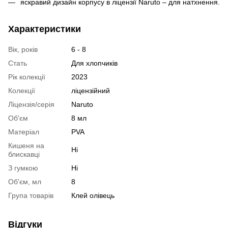
яскравий дизайн корпусу в ліцензії Naruto – для натхнення.
Характеристики
Вік, років
6 - 8
Стать
Для хлопчиків
Рік колекції
2023
Колекції
ліцензійний
Ліцензія/серія
Naruto
Об'єм
8 мл
Матеріал
PVA
Кишеня на
Ні
блискавці
З гумкою
Ні
Об'єм, мл
8
Група товарів
Клей олівець
Відгуки