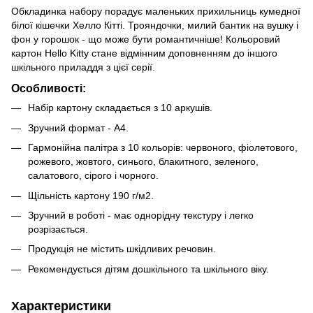
Обкладинка набору порадує маленьких прихильниць кумедної
білої кішечки Хелло Кітті. Трояндочки, милий бантик на вушку і
фон у горошок - що може бути романтичніше! Кольоровий
картон Hello Kitty стане відмінним доповненням до іншого
шкільного приладдя з цієї серії.
Особливості:
Набір картону складається з 10 аркушів.
Зручний формат - А4.
Гармонійна палітра з 10 кольорів: червоного, фіолетового,
рожевого, жовтого, синього, блакитного, зеленого,
салатового, сірого і чорного.
Щільність картону 190 г/м2.
Зручний в роботі - має однорідну текстуру і легко
розрізається.
Продукція не містить шкідливих речовин.
Рекомендується дітям дошкільного та шкільного віку.
Характеристики