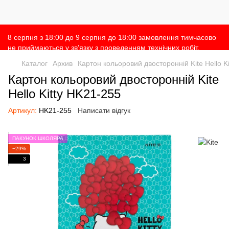
8 серпня з 18:00 до 9 серпня до 18:00 замовлення тимчасово
не приймаються у зв’язку з проведенням технічних робіт.
Просимо врахувати це при оформленні замовлень 🙌 Дякуємо
Каталог
Архив
Картон кольоровий двосторонній Kite Hello K
за розуміння 💛
Картон кольоровий двосторонній Kite
Hello Kitty HK21-255
Артикул:
HK21-255
Написати відгук
ПАКУНОК ШКОЛЯРА
−29%
3