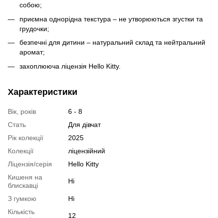
собою;
приємна однорідна текстура – не утворюються згустки та
грудочки;
безпечні для дитини – натуральний склад та нейтральний
аромат;
захоплююча ліцензія Hello Kitty.
Характеристики
Вік, років
6 - 8
Стать
Для дівчат
Рік колекції
2025
Колекції
ліцензійний
Ліцензія/серія
Hello Kitty
Кишеня на
Ні
блискавці
З гумкою
Ні
Кількість
12