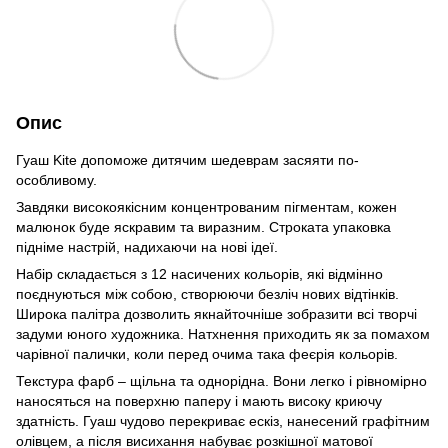
Опис
Гуаш Kite допоможе дитячим шедеврам засяяти по-
особливому.
Завдяки високоякісним концентрованим пігментам, кожен
малюнок буде яскравим та виразним. Строката упаковка
підніме настрій, надихаючи на нові ідеї.
Набір складається з 12 насичених кольорів, які відмінно
поєднуються між собою, створюючи безліч нових відтінків.
Широка палітра дозволить якнайточніше зобразити всі творчі
задуми юного художника. Натхнення приходить як за помахом
чарівної палички, коли перед очима така феєрія кольорів.
Текстура фарб – щільна та однорідна. Вони легко і рівномірно
наносяться на поверхню паперу і мають високу криючу
здатність. Гуаш чудово перекриває ескіз, нанесений графітним
олівцем, а після висихання набуває розкішної матової