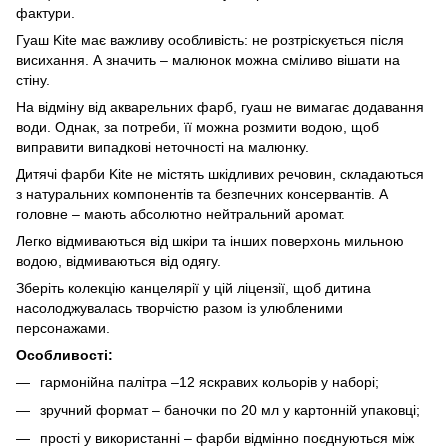
фактури.
Гуаш Kite має важливу особливість: не розтріскується після
висихання. А значить – малюнок можна сміливо вішати на
стіну.
На відміну від акварельних фарб, гуаш не вимагає додавання
води. Однак, за потреби, її можна розмити водою, щоб
виправити випадкові неточності на малюнку.
Дитячі фарби Kite не містять шкідливих речовин, складаються
з натуральних компонентів та безпечних консервантів. А
головне – мають абсолютно нейтральний аромат.
Легко відмиваються від шкіри та інших поверхонь мильною
водою, відмиваються від одягу.
Зберіть колекцію канцелярії у цій ліцензії, щоб дитина
насолоджувалась творчістю разом із улюбленими
персонажами.
Особливості:
гармонійна палітра –12 яскравих кольорів у наборі;
зручний формат – баночки по 20 мл у картонній упаковці;
прості у використанні – фарби відмінно поєднуються між