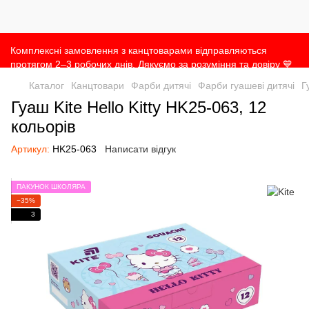
Комплексні замовлення з канцтоварами відправляються
протягом 2–3 робочих днів. Дякуємо за розуміння та довіру 💙
Каталог
Канцтовари
Фарби дитячі
Фарби гуашеві дитячі
Г
Гуаш Kite Hello Kitty HK25-063, 12
кольорів
Артикул:
HK25-063
Написати відгук
ПАКУНОК ШКОЛЯРА
−35%
3