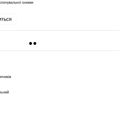
опичувальної знижки
иться
пчиків
льний