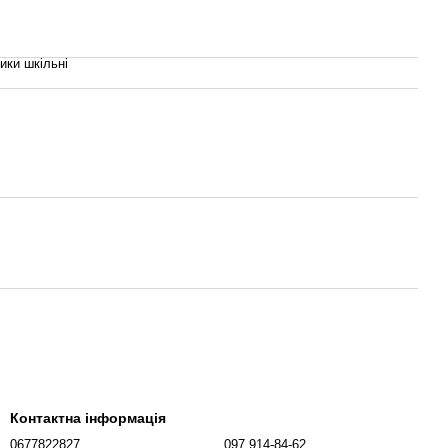
ки шкільні
Контактна інформація
0677822827
097 914-84-62