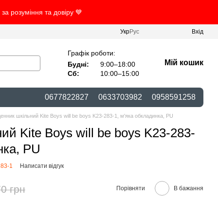
за розуміння та довіру 💙
Укр
Рус
Вхід
Графік роботи:
Мій кошик
Будні:
9:00–18:00
Сб:
10:00–15:00
0677822827
0633703982
0958591258
нник шкільний Kite Boys will be boys K23-283-1, м'яка обкладинка, PU
й Kite Boys will be boys K23-283-
нка, PU
283-1
Написати відгук
0 грн
Порівняти
В бажання