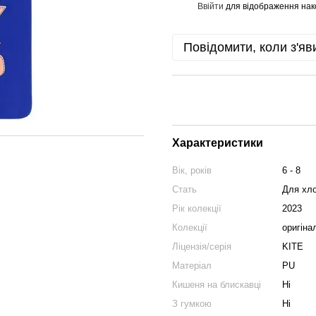
Ввійти
для відображення нак
%
Повідомити, коли з'яв
Характеристики
Вік, років
6 - 8
Стать
Для хло
Рік колекції
2023
Колекції
оригіна
Ліцензія/серія
KITE
Матеріал
PU
Кишеня на блискавці
Ні
З гумкою
Ні