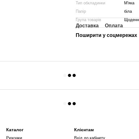
Тип обкладинки
М'яка
Папір
біла
Група товарів
Щоденни
Доставка
Оплата
Поширити у соцмережах
Каталог
Клієнтам
Рюкзаки
Вхід до кабінету