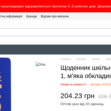
канцтоварами відправляються протягом 2–3 робочих днів. Дякуємо 
ктна інформація
Бренди
Відгуки про магазин
Головна
Каталог
Архив
Щоде
Щоденник шкільни
1, м'яка обклади
Немає в наявності
Артикул: K23-
204.23 грн
228.7
Оптові ціни від 10 одиниць