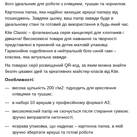
його ідеальним для роботи з олівцями, тушшю та чорнилом.
Картонна папка, яка надійно захищає аркуші паперу від
пошкоджень. Завдяки цьому, ваш папір завжди буде в
ідеальному стані та готовий до використання в будь-який час.
Kite Classic – флагманська серія канцелярії для хлопчиків і
дівчаток! Високоякісні товари для навчання та творчості
представлені в приємній на дотик матовій упаковці.
Гармонійне оздоблення в нейтральній біло-синій гамі –
класика, яка актуальна завжди.
На товарах серії розміщений QR-код, за яким можна знайти
безліч цікавих ідей та креативних майстер-класів від Kite.
Особливості:
висока щільність 200 г/м2: підходить для креслення
олівцями та тушшю;
в наборі 10 аркушів у професійному форматі А3;
високоякісний папір не скочується після стирання гумкою:
зручно виправляти неточності;
яскрава упаковка, що надихає – картонна папка, в якій
зручно зберігати аркуші та готові роботи.