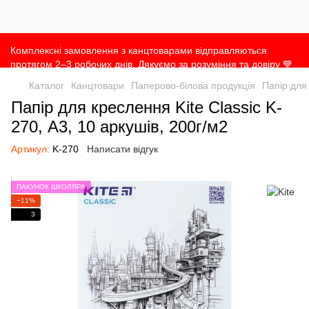
Комплексні замовлення з канцтоварами відправляються
протягом 2–3 робочих днів. Дякуємо за розуміння та довіру 💙
Каталог
Канцтовари
Паперово-білова продукція
Папір для
Папір для креслення Kite Classic K-
270, А3, 10 аркушів, 200г/м2
Артикул:
K-270
Написати відгук
ПАКУНОК ШКОЛЯРА
−11%
3