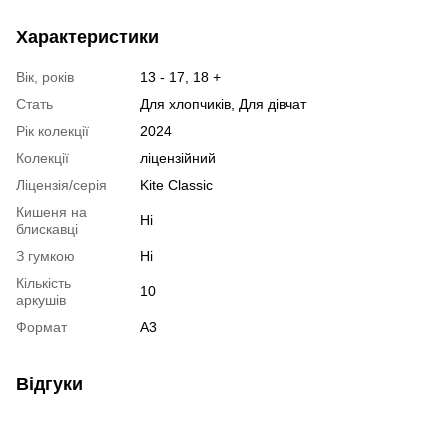
Характеристики
Вік, років
13 - 17, 18 +
Стать
Для хлопчиків, Для дівчат
Рік колекції
2024
Колекції
ліцензійний
Ліцензія/серія
Kite Classic
Кишеня на
Ні
блискавці
З гумкою
Ні
Кількість
10
аркушів
Формат
A3
Відгуки