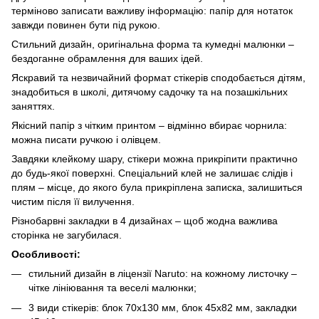
терміново записати важливу інформацію: папір для нотаток
завжди повинен бути під рукою.
Стильний дизайн, оригінальна форма та кумедні малюнки –
бездоганне обрамлення для ваших ідей.
Яскравий та незвичайний формат стікерів сподобається дітям,
знадобиться в школі, дитячому садочку та на позашкільних
заняттях.
Якісний папір з чітким принтом – відмінно вбирає чорнила:
можна писати ручкою і олівцем.
Завдяки клейкому шару, стікери можна прикріпити практично
до будь-якої поверхні. Спеціальний клей не залишає слідів і
плям – місце, до якого була прикріплена записка, залишиться
чистим після її вилучення.
Різнобарвні закладки в 4 дизайнах – щоб жодна важлива
сторінка не загубилася.
Особливості:
стильний дизайн в ліцензії Naruto: на кожному листочку –
чітке лініювання та веселі малюнки;
3 види стікерів: блок 70х130 мм, блок 45х82 мм, закладки